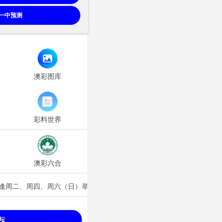
一中预测
澳彩图库
彩料世界
澳彩六合
、周四、周六（日）举行。
坛