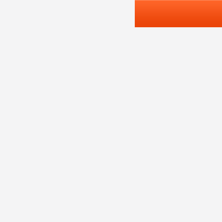
全站标签云