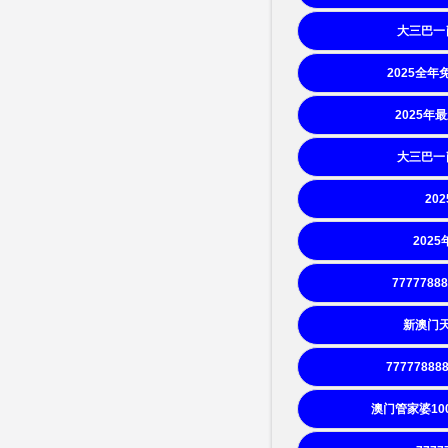
大三巴一
2025全年
2025
大三巴一
20
202
777778
新澳门天
777778
澳门管家婆10