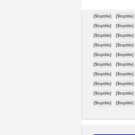
{$toptitle}
{$toptitle}
{$toptitle}
{$toptitle}
{$toptitle}
{$toptitle}
{$toptitle}
{$toptitle}
{$toptitle}
{$toptitle}
{$toptitle}
{$toptitle}
{$toptitle}
{$toptitle}
{$toptitle}
{$toptitle}
{$toptitle}
{$toptitle}
{$toptitle}
{$toptitle}