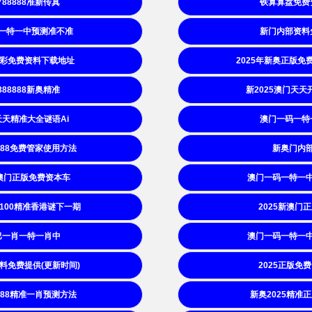
7788888准新传真
铁算算盘免费
一特一中预测准不准
新门内部资料
天天彩免费资料下载地址
2025年新奥正版免
7888888新奥精准
新2025澳门天
天精准大全谜语Ai
澳门一码一特
8888免费管家使用方法
新奥门内
年澳门正版免费资本车
澳门一码一特一
100精准香港谜下一期
2025新澳门
巴一肖一特一肖中
澳门一码一特一
料免费提供(更新时间)
2025正版免
8888精准一肖预测方法
新奥2025精准