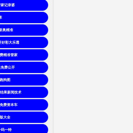
8管家记录婆
库
88新奥精准
天开好彩大乐透
8免费精准管家
坛免费公开
版跑狗图
开奖结果新闻技术
版免费资本车
正版大全
一码一特