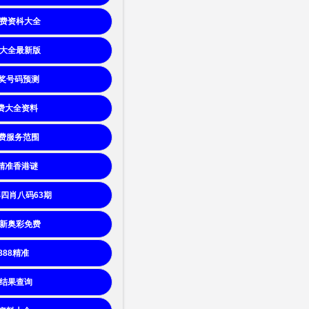
免费资枓大全
料大全最新版
奖号码预测
免费大全资料
费服务范围
0精准香港谜
家婆四肖八码63期
彩新奥彩免费
8888精准
奖结果查询